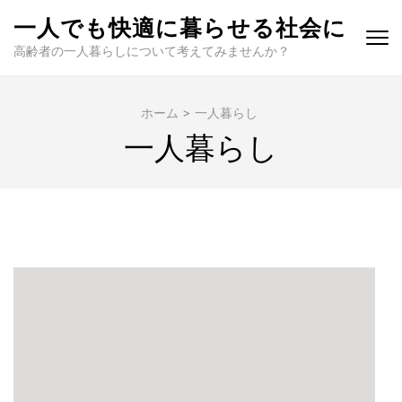
コ
一人でも快適に暮らせる社会に
ン
高齢者の一人暮らしについて考えてみませんか？
テ
ン
ツ
ホーム
>
一人暮らし
へ
一人暮らし
ス
キ
ッ
プ
(Enter
を
押
す)